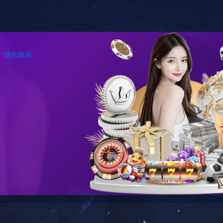
关于我们
设计产品
定制案例
新
精英团队
当前位置：
主页
>
精英团队
>
设计团队