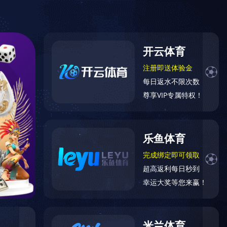
闻资讯
服务优势
精英团队
联系我们
联系信息